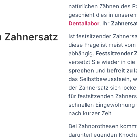
natürlichen Zähnen des Pa
geschieht dies in unsere
Dentallabor
. Ihr
Zahnersa
m Zahnersatz
Ist festsitzender Zahners
diese Frage ist meist vom
abhängig.
Festsitzender Z
versetzt Sie wieder in die
sprechen
und
befreit zu 
das Selbstbewusstsein, we
der Zahnersatz sich locke
für festsitzenden Zahners
schnellen Eingewöhnung 
nach kurzer Zeit.
Bei Zahnprothesen kommt 
darunterliegenden Knoch