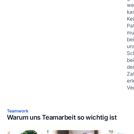
we
ka
Ke
Pa
mu
be
un
Sc
be
de
Za
erl
Ve
Teamwork
Warum uns Teamarbeit so wichtig ist