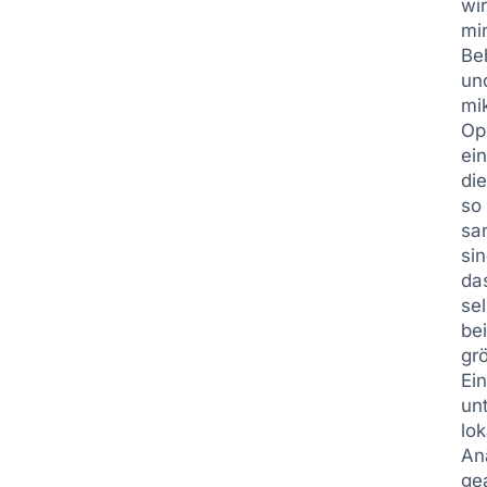
wi
mi
Be
un
mi
Op
ein
di
so
sa
sin
da
se
be
gr
Ein
un
lok
An
ge