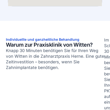
Individuellle und ganzheitliche Behandlung
Im
Warum zur Praxisklinik von Witten?
Sc
Knapp 30 Minuten benötigen Sie für Ihren Weg
30
von Witten in die Zahnarztpraxis Herne. Eine gute
Mi
Zeitinvestition – besonders, wenn Sie
be
Zahnimplantate benötigen.
Sie
be
Si
Ih
P
au
ei
un