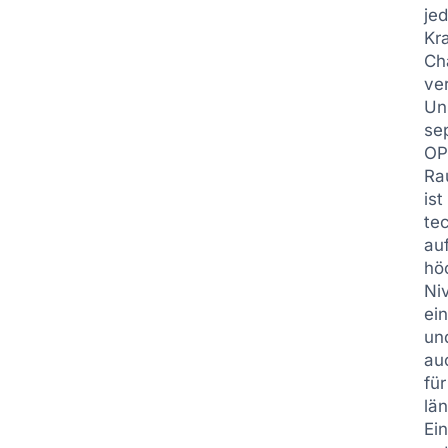
je
Kr
Ch
ve
Un
se
OP
Ra
ist
te
au
hö
Ni
ei
un
au
für
lä
Ein