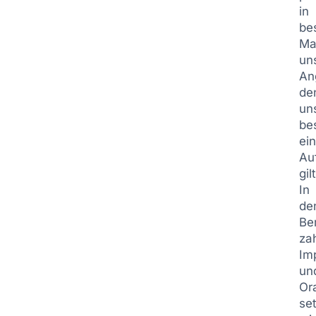
in
be
Ma
un
An
de
un
be
ei
Au
gilt
In
de
Be
za
Im
un
Or
se