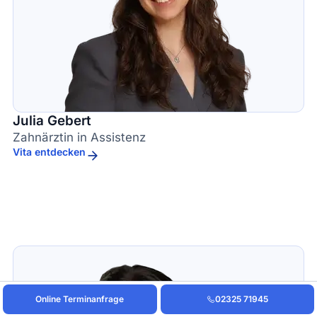
Julia Gebert
Zahnärztin in Assistenz
Vita entdecken
Online Terminanfrage
02325 71945