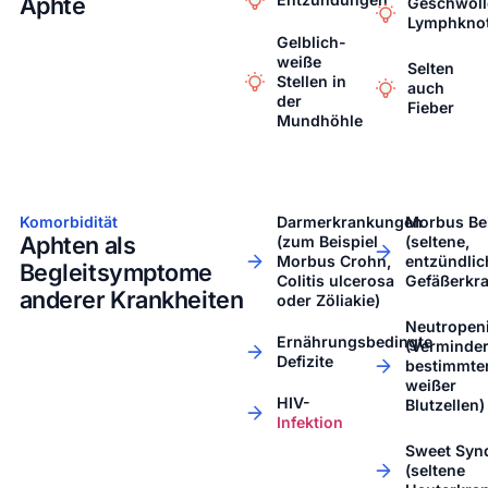
Aphte​
Geschwoll
Lymphkno
Gelblich-
weiße
Selten
Stellen in
auch
der
Fieber
Mundhöhle
Komorbidität
Darmerkrankungen
Morbus Be
Aphten als
(zum Beispiel
(seltene,
Morbus Crohn,
entzündlic
Begleitsymptome
Colitis ulcerosa
Gefäßerkr
anderer Krankheiten​
oder Zöliakie)
Neutropen
Ernährungsbedingte
(Verminde
Defizite
bestimmte
weißer
HIV-
Blutzellen)
Infektion
Sweet Syn
(seltene