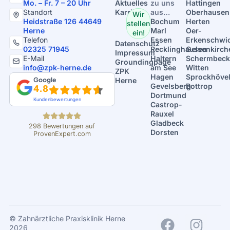
Mo. – Fr. 7 – 20 Uhr
Aktuelles
zu uns
Hattingen
Standort
Karriere
aus…
Oberhausen
Wir
Heidstraße 126 44649
Bochum
Herten
stellen
Herne
Marl
Oer-
ein!
Telefon
Essen
Erkenschwi
Datenschutz
02325 71945
Recklinghausen
Gelsenkirch
Impressum
E-Mail
Haltern
Schermbeck
Groundingpage
info@zpk-herne.de
am See
Witten
ZPK
Hagen
Sprockhöve
Google
Herne
Gevelsberg
Bottrop
4.8
Dortmund
Kundenbewertungen
Castrop-
Rauxel
Gladbeck
298
Bewertungen auf
Dorsten
ProvenExpert.com
ZPK Herne - Dr.
Mintert
© Zahnärztliche Praxisklinik Herne
2026