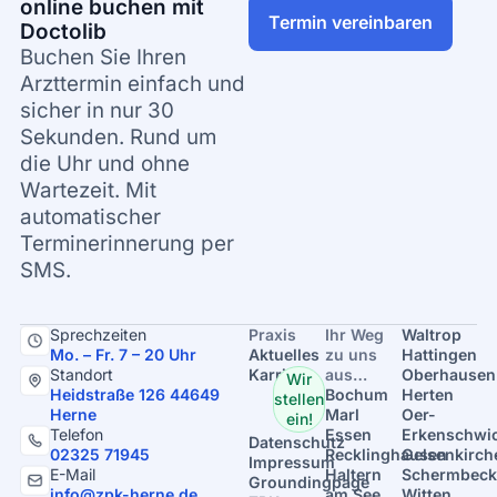
online buchen mit
Termin vereinbaren
Doctolib
Buchen Sie Ihren
Arzttermin einfach und
sicher in nur 30
Sekunden. Rund um
die Uhr und ohne
Wartezeit. Mit
automatischer
Terminerinnerung per
SMS.
Sprechzeiten
Praxis
Ihr Weg
Waltrop
Mo. – Fr. 7 – 20 Uhr
Aktuelles
zu uns
Hattingen
Standort
Karriere
aus…
Oberhausen
Wir
Heidstraße 126 44649
Bochum
Herten
stellen
Herne
Marl
Oer-
ein!
Telefon
Essen
Erkenschwi
Datenschutz
02325 71945
Recklinghausen
Gelsenkirch
Impressum
E-Mail
Haltern
Schermbeck
Groundingpage
info@zpk-herne.de
am See
Witten