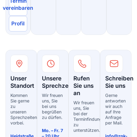
Termin
vereinbaren
Profil
Unser
Unsere
Rufen
Schreiben
Standort
Sprechzeiten
Sie uns
Sie uns
an
Kommen
Wir freuen
Gerne
Sie gerne
uns, Sie
antworten
Wir freuen
zu
bei uns
wir auch
uns, Sie
unseren
begrüßen
auf Ihre
bei der
Sprechzeiten
zu dürfen.
Anfrage
Terminfindung
vorbei.
per Mail.
zu
unterstützen.
Mo. – Fr. 7
Heidstraße
– 20 Uhr
info@zpk-