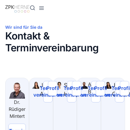
Inhalt
springen
Wir sind für Sie da
Kontakt &
Terminvereinbarung
Ahmed
Janda
Seda
Julia
Termin
Profil
Termin
Profil
Termin
Profil
Termin
Profi
Basmaji
Ahmad
Hergül
Geber
vereinbaren
vereinbaren
vereinbaren
vereinbar
Dr.
Rüdiger
Mintert