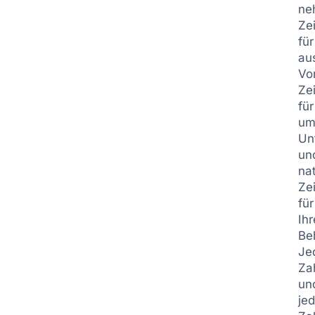
ne
Zei
für
au
Vo
Zei
für
um
Un
un
nat
Zei
für
Ihr
Be
Je
Za
un
je