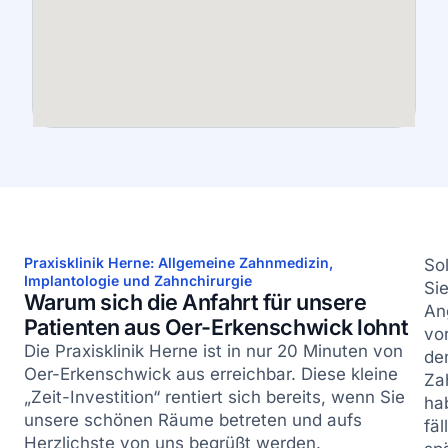
Praxisklinik Herne: Allgemeine Zahnmedizin,
Sol
Implantologie und Zahnchirurgie
Si
Warum sich die Anfahrt für unsere
An
Patienten aus Oer-Erkenschwick lohnt
vo
Die Praxisklinik Herne ist in nur 20 Minuten von
de
Oer-Erkenschwick aus erreichbar. Diese kleine
Za
„Zeit-Investition“ rentiert sich bereits, wenn Sie
ha
unsere schönen Räume betreten und aufs
fäl
Herzlichste von uns begrüßt werden.