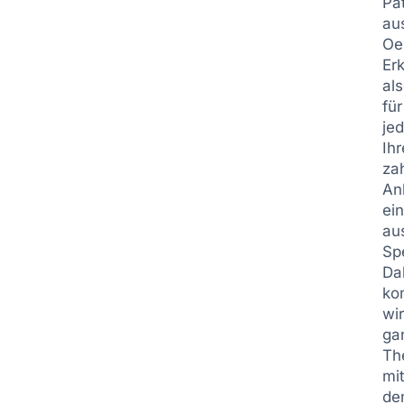
Pa
au
Oe
Er
al
für
je
Ihr
za
An
ei
au
Spe
Da
ko
wi
ga
Th
mi
de