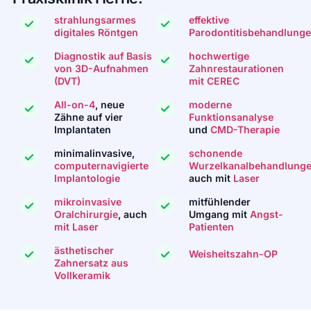
strahlungsarmes
effektive
digitales Röntgen
Parodontitisbehandlung
Diagnostik auf Basis
hochwertige
von 3D-Aufnahmen
Zahnrestaurationen
(DVT)
mit CEREC
All-on-4
, neue
moderne
Zähne auf vier
Funktionsanalyse
Implantaten
und
CMD-Therapie
minimalinvasive,
schonende
computernavigierte
Wurzelkanalbehandlung
Implantologie
auch mit
Laser
mikroinvasive
mitfühlender
Oralchirurgie
, auch
Umgang mit
Angst-
mit Laser
Patienten
ästhetischer
Weisheitszahn-OP
Zahnersatz aus
Vollkeramik