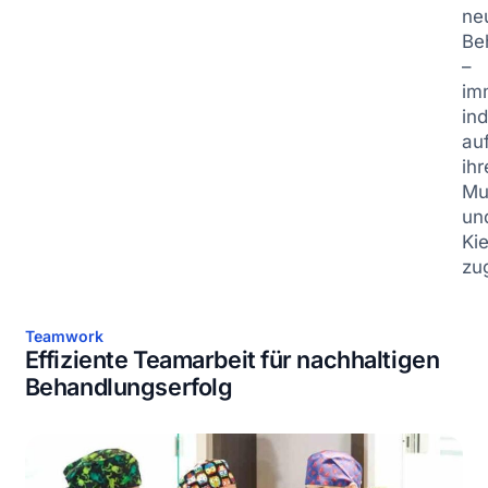
ne
Be
–
im
ind
au
ihr
Mu
un
Kie
zu
Teamwork
Effiziente Teamarbeit für nachhaltigen
Behandlungserfolg