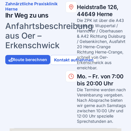
Zahnärztliche Praxisklinik
Heidstraße 126,
Herne
44649 Herne
Ihr Weg zu uns
Die ZPK ist über die A43
Anfahrtsbeschreibung
Richtung Wuppertal /
Hannover / Oberhausen
aus Oer –
& A42 Richtung Duisburg
/ Gelsenkirchen, Ausfahrt
Erkenschwick
20 Herne-Crange
Richtung Herne-Crange,
schnell von Oer-
Route berechnen
Kontakt aufnehmen
Erkenschwick aus
erreichbar.
Mo. – Fr. von 7:00
bis 20:00 Uhr
Die Termine werden nach
Vereinbarung vergeben.
Nach Absprache bieten
wir gerne auch Samstags
zwischen 10:00 Uhr und
12:00 Uhr spezielle
Sprechstunden an.