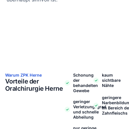
Warum ZPK Herne
Schonung
kaum
Vorteile der
der
sichtbare
behandelten
Nähte
Oralchirurgie Herne
Gewebe
geringere
geringer
Narbenbildu
Verletzungsgrad
im Bereich d
und schnelle
Zahnfleischs
Abheilung
nur geringe