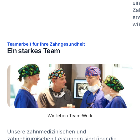
ei
Za
er
wü
Teamarbeit für Ihre Zahngesundheit
Ein starkes Team
Wir lieben Team-Work
Unsere zahnmedizinischen und
zahnchirurgischen Leistungen sind über die