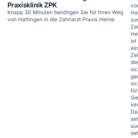
Praxisklinik ZPK
vo
Knapp 30 Minuten benötigen Sie für Ihren Weg
Ha
von Hattingen in die Zahnarzt Praxis Herne.
zu
Za
He
ist
ei
Zei
di
si
ga
si
für
Si
loh
Da
se
au
se