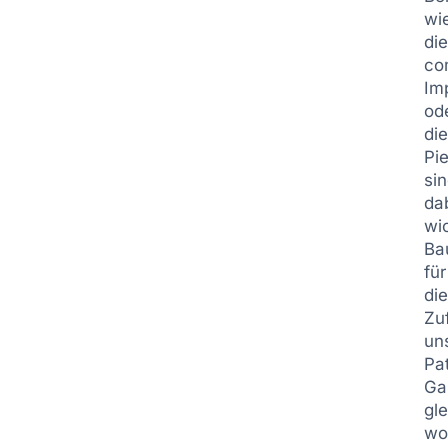
wi
di
co
Im
od
di
Pi
si
da
wi
Ba
für
di
Zu
un
Pa
Ga
gle
wo