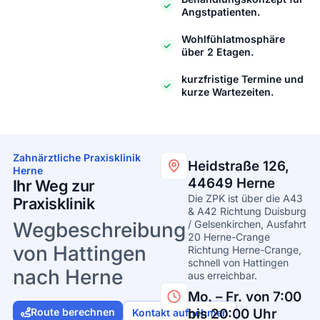
Angstpatienten.
Wohlfühlatmosphäre
über 2 Etagen.
kurzfristige Termine und
kurze Wartezeiten.
Zahnärztliche Praxisklinik
Heidstraße 126,
Herne
44649 Herne
Ihr Weg zur
Die ZPK ist über die A43
Praxisklinik
& A42 Richtung Duisburg
/ Gelsenkirchen, Ausfahrt
Wegbeschreibung
20 Herne-Crange
von Hattingen
Richtung Herne-Crange,
schnell von Hattingen
nach Herne
aus erreichbar.
Mo. – Fr. von 7:00
bis 20:00 Uhr
Route berechnen
Kontakt aufnehmen