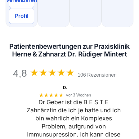
vereinbaren
Profil
Patientenbewertungen zur Praxisklinik
Herne & Zahnarzt Dr. Rüdiger Mintert
★★★★★
★★★★★
4,8
106 Rezensionen
D.
★★★★★
vor 3 Wochen
Dr Geber ist die B E S T E
Zahnärztin die ich je hatte und ich
bin wahrlich ein Komplexes
Problem, aufgrund von
Immunsupression. Ich kann diese