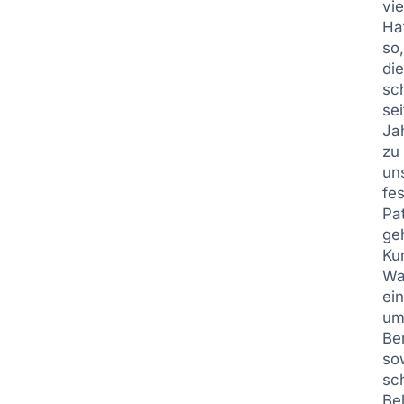
vie
Ha
so
di
sc
sei
Ja
zu
un
fe
Pa
ge
Ku
Wa
ei
um
Be
so
sc
Be