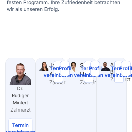
festen Programm. Ihre Zufriedenheit betrachten
wir als unseren Erfolg.
Ahmed
Janda
Seda
Termin
Profil
Termin
Profil
Termin
Profi
Basmaji
Ahmad
Hergül
vereinbaren
vereinbaren
vereinbare
Zahnarzt
Zahnärztin
Zahnärztin
Dr.
Rüdiger
Mintert
Zahnarzt
Termin