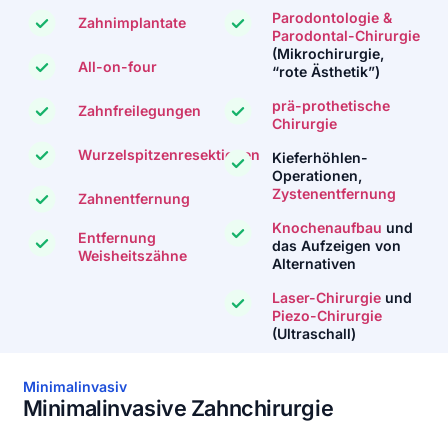
Parodontologie &
Zahnimplantate
Parodontal-Chirurgie
(Mikrochirurgie,
All-on-four
“rote Ästhetik”)
prä-prothetische
Zahnfreilegungen
Chirurgie
Wurzelspitzenresektionen
Kieferhöhlen-
Operationen,
Zystenentfernung
Zahnentfernung
Knochenaufbau
und
Entfernung
das Aufzeigen von
Weisheitszähne
Alternativen
Laser-Chirurgie
und
Piezo-Chirurgie
(Ultraschall)
Minimalinvasiv
Minimalinvasive Zahnchirurgie