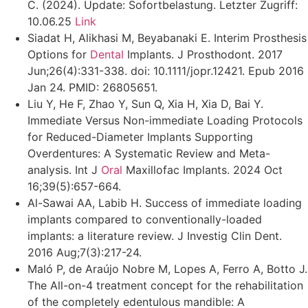
C. (2024). Update: Sofortbelastung. Letzter Zugriff:
10.06.25
Link
Siadat H, Alikhasi M, Beyabanaki E. Interim Prosthesis
Options for
Dental
Implants. J Prosthodont. 2017
Jun;26(4):331-338. doi: 10.1111/jopr.12421. Epub 2016
Jan 24. PMID: 26805651.
Liu Y, He F, Zhao Y, Sun Q, Xia H, Xia D, Bai Y.
Immediate Versus Non-immediate Loading Protocols
for Reduced-Diameter Implants Supporting
Overdentures: A Systematic Review and Meta-
analysis. Int J
Oral
Maxillofac Implants. 2024 Oct
16;39(5):657-664.
Al-Sawai AA, Labib H. Success of immediate loading
implants compared to conventionally-loaded
implants: a literature review. J Investig Clin Dent.
2016 Aug;7(3):217-24.
Maló P, de Araújo Nobre M, Lopes A, Ferro A, Botto J.
The All-on-4 treatment concept for the rehabilitation
of the completely edentulous mandible: A