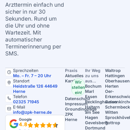
Arzttermin einfach und
sicher in nur 30
Sekunden. Rund um
die Uhr und ohne
Wartezeit. Mit
automatischer
Terminerinnerung per
SMS.
Sprechzeiten
Praxis
Ihr Weg
Waltrop
Mo. – Fr. 7 – 20 Uhr
Aktuelles
zu uns
Hattingen
Standort
Karriere
aus…
Oberhausen
Wir
Heidstraße 126 44649
Bochum
Herten
stellen
Herne
Marl
Oer-
ein!
Telefon
Essen
Erkenschwi
Datenschutz
02325 71945
Recklinghausen
Gelsenkirch
Impressum
E-Mail
Haltern
Schermbeck
Groundingpage
info@zpk-herne.de
am See
Witten
ZPK
Hagen
Sprockhöve
Google
Herne
Gevelsberg
Bottrop
4.8
Dortmund