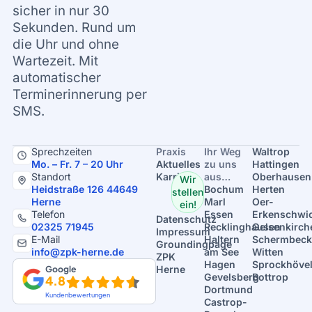
sicher in nur 30
Sekunden. Rund um
die Uhr und ohne
Wartezeit. Mit
automatischer
Terminerinnerung per
SMS.
Sprechzeiten
Praxis
Ihr Weg
Waltrop
Mo. – Fr. 7 – 20 Uhr
Aktuelles
zu uns
Hattingen
Standort
Karriere
aus…
Oberhausen
Wir
Heidstraße 126 44649
Bochum
Herten
stellen
Herne
Marl
Oer-
ein!
Telefon
Essen
Erkenschwi
Datenschutz
02325 71945
Recklinghausen
Gelsenkirch
Impressum
E-Mail
Haltern
Schermbeck
Groundingpage
info@zpk-herne.de
am See
Witten
ZPK
Hagen
Sprockhöve
Google
Herne
Gevelsberg
Bottrop
4.8
Dortmund
Kundenbewertungen
Castrop-