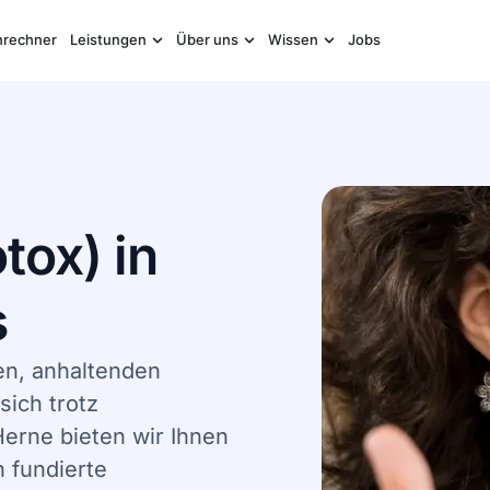
nrechner
Leistungen
Über uns
Wissen
Jobs
tox) in
s
en, anhaltenden
ich trotz
erne bieten wir Ihnen
h fundierte