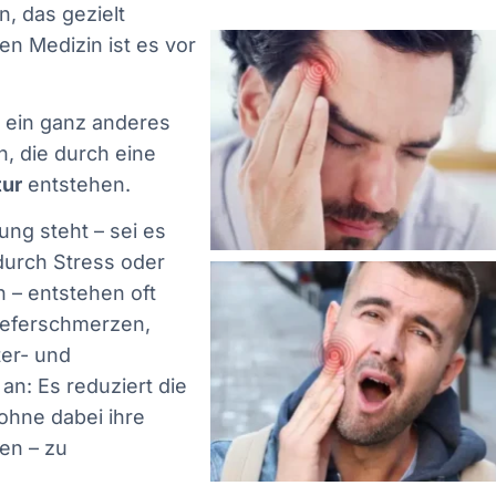
n, das gezielt
en Medizin ist es vor
h ein ganz anderes
, die durch eine
tur
entstehen.
ng steht – sei es
durch Stress oder
n – entstehen oft
ieferschmerzen,
er- und
an: Es reduziert die
 ohne dabei ihre
en – zu