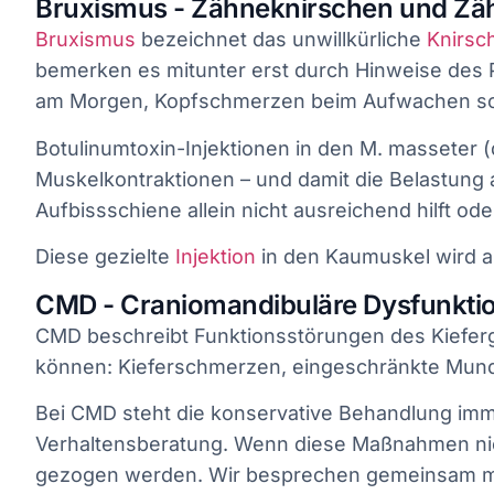
Bruxismus - Zähneknirschen und Zä
Bruxismus
bezeichnet das unwillkürliche
Knirsc
bemerken es mitunter erst durch Hinweise des
am Morgen, Kopfschmerzen beim Aufwachen sow
Botulinumtoxin-Injektionen in den M. masseter (
Muskelkontraktionen – und damit die Belastung
Aufbissschiene allein nicht ausreichend hilft ode
Diese gezielte
Injektion
in den Kaumuskel wird a
CMD - Craniomandibuläre Dysfunkti
CMD beschreibt Funktionsstörungen des Kieferg
können: Kieferschmerzen, eingeschränkte Mund
Bei CMD steht die konservative Behandlung immer
Verhaltensberatung. Wenn diese Maßnahmen nich
gezogen werden. Wir besprechen gemeinsam mit I