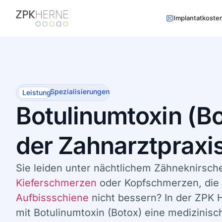
Inhalt
springen
Implantatkoste
Spezialisierungen
Leistung
Botulinumtoxin (Bo
der Zahnarztpraxi
Sie leiden unter nächtlichem Zähneknirsch
Kieferschmerzen
oder Kopfschmerzen, die s
Aufbissschiene
nicht bessern? In der ZPK H
mit Botulinumtoxin (Botox) eine medizinisc