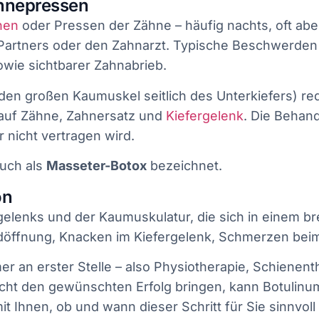
hnepressen
hen
oder Pressen der Zähne – häufig nachts, oft abe
 Partners oder den Zahnarzt. Typische Beschwerde
ie sichtbarer Zahnabrieb.
den großen Kaumuskel seitlich des Unterkiefers) red
 auf Zähne, Zahnersatz und
Kiefergelenk
. Die Behand
r nicht vertragen wird.
uch als
Masseter-Botox
bezeichnet.
on
elenks und der Kaumuskulatur, die sich in einem 
öffnung, Knacken im Kiefergelenk, Schmerzen beim 
 an erster Stelle – also Physiotherapie, Schienent
t den gewünschten Erfolg bringen, kann Botulinumt
hnen, ob und wann dieser Schritt für Sie sinnvoll i