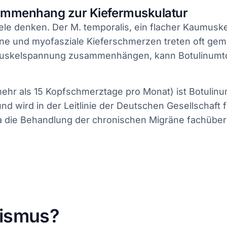
ammenhang zur Kiefermuskulatur
e denken. Der M. temporalis, ein flacher Kaumuskel 
e und myofasziale Kieferschmerzen treten oft geme
skelspannung zusammenhängen, kann Botulinumtoxin 
ehr als 15 Kopfschmerztage pro Monat) ist Botulin
und wird in der Leitlinie der Deutschen Gesellschaft
da die Behandlung der chronischen Migräne fachüberg
xismus?