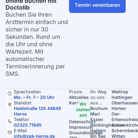
online buchen mit
Termin vereinbaren
Doctolib
Buchen Sie Ihren
Arzttermin einfach und
sicher in nur 30
Sekunden. Rund um
die Uhr und ohne
Wartezeit. Mit
automatischer
Terminerinnerung per
SMS.
Sprechzeiten
Praxis
Ihr Weg
Waltrop
Mo. – Fr. 7 – 20 Uhr
Aktuelles
zu uns
Hattingen
Standort
Karriere
aus…
Oberhausen
Wir
Heidstraße 126 44649
Bochum
Herten
stellen
Herne
Marl
Oer-
ein!
Telefon
Essen
Erkenschwi
Datenschutz
02325 71945
Recklinghausen
Gelsenkirch
Impressum
E-Mail
Haltern
Schermbeck
Groundingpage
info@zpk-herne.de
am See
Witten