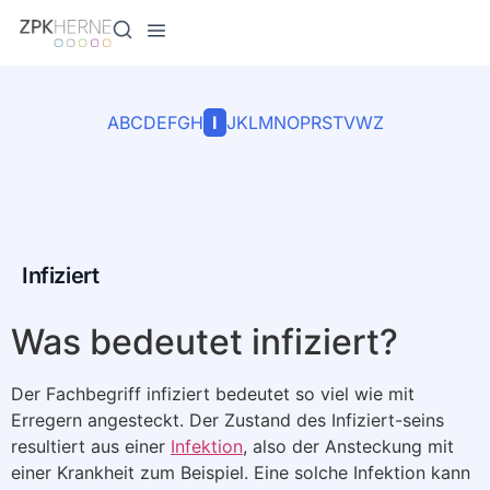
Inhalt
springen
A
B
C
D
E
F
G
H
I
J
K
L
M
N
O
P
R
S
T
V
W
Z
Infiziert
Was bedeutet infiziert?
Der Fachbegriff infiziert bedeutet so viel wie mit
Erregern angesteckt. Der Zustand des Infiziert-seins
resultiert aus einer
Infektion
, also der Ansteckung mit
einer Krankheit zum Beispiel. Eine solche Infektion kann