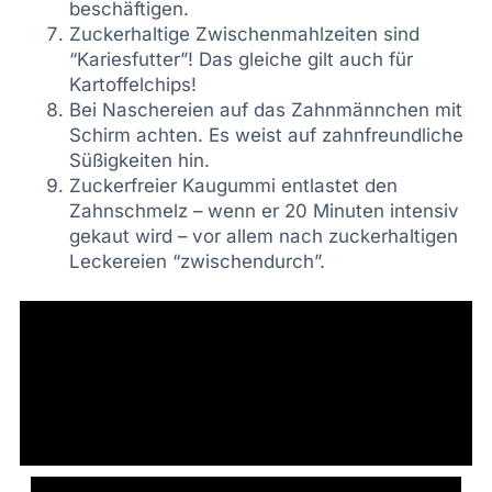
beschäftigen.
Zuckerhaltige Zwischenmahlzeiten sind
“Kariesfutter”! Das gleiche gilt auch für
Kartoffelchips!
Bei Naschereien auf das Zahnmännchen mit
Schirm achten. Es weist auf zahnfreundliche
Süßigkeiten hin.
Zuckerfreier Kaugummi entlastet den
Zahnschmelz – wenn er 20 Minuten intensiv
gekaut wird – vor allem nach zuckerhaltigen
Leckereien “zwischendurch”.