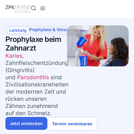
Inhalt
springen
Prophylaxe & Vorsorge
Leistung
Prophylaxe beim
Zahnarzt
Karies
,
Zahnfleischentzündungen
(Gingivitis)
und
Parodontitis
sind
Zivilisationskrankheiten
der modernen Zeit und
rücken unseren
Zähnen zunehmend
auf den Schmelz.
Jetzt entdecken
Termin vereinbaren