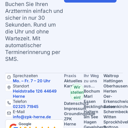
Buchen Sie Ihren
Arzttermin einfach und
sicher in nur 30
Sekunden. Rund um
die Uhr und ohne
Wartezeit. Mit
automatischer
Terminerinnerung per
SMS.
Sprechzeiten
Praxis
Ihr Weg
Waltrop
Mo. – Fr. 7 – 20 Uhr
Aktuelles
zu uns
Hattingen
Standort
Karriere
aus…
Oberhausen
Wir
Heidstraße 126 44649
Bochum
Herten
stellen
Herne
Marl
Oer-
ein!
Telefon
Essen
Erkenschwi
Datenschutz
02325 71945
Recklinghausen
Gelsenkirch
Impressum
E-Mail
Haltern
Schermbeck
Groundingpage
info@zpk-herne.de
am See
Witten
ZPK
Hagen
Sprockhöve
Google
Herne
Gevelsberg
Bottrop