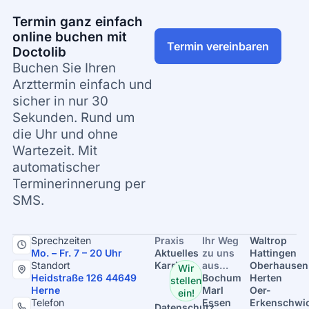
Termin ganz einfach
online buchen mit
Termin vereinbaren
Doctolib
Buchen Sie Ihren
Arzttermin einfach und
sicher in nur 30
Sekunden. Rund um
die Uhr und ohne
Wartezeit. Mit
automatischer
Terminerinnerung per
SMS.
Sprechzeiten
Praxis
Ihr Weg
Waltrop
Mo. – Fr. 7 – 20 Uhr
Aktuelles
zu uns
Hattingen
Standort
Karriere
aus…
Oberhausen
Wir
Heidstraße 126 44649
Bochum
Herten
stellen
Herne
Marl
Oer-
ein!
Telefon
Essen
Erkenschwi
Datenschutz