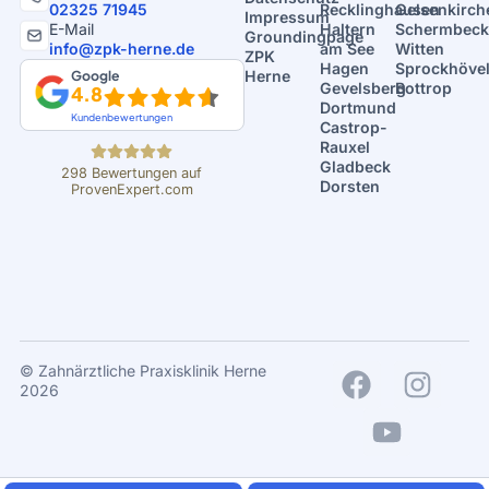
02325 71945
Recklinghausen
Gelsenkirch
Impressum
E-Mail
Haltern
Schermbeck
Groundingpage
info@zpk-herne.de
am See
Witten
ZPK
Hagen
Sprockhöve
Google
Herne
Gevelsberg
Bottrop
4.8
Dortmund
Kundenbewertungen
Castrop-
Rauxel
Gladbeck
298
Bewertungen auf
Dorsten
ProvenExpert.com
ZPK Herne - Dr.
Mintert
© Zahnärztliche Praxisklinik Herne
2026