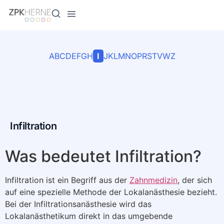
Inhalt
springen
A
B
C
D
E
F
G
H
I
J
K
L
M
N
O
P
R
S
T
V
W
Z
Infiltration
Was bedeutet Infiltration?
Infiltration ist ein Begriff aus der
Zahnmedizin
, der sich
auf eine spezielle Methode der Lokalanästhesie bezieht.
Bei der Infiltrationsanästhesie wird das
Lokalanästhetikum direkt in das umgebende