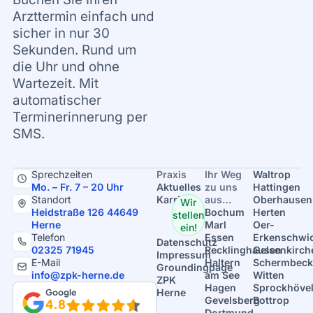
Arzttermin einfach und
sicher in nur 30
Sekunden. Rund um
die Uhr und ohne
Wartezeit. Mit
automatischer
Terminerinnerung per
SMS.
Sprechzeiten
Praxis
Ihr Weg
Waltrop
Mo. – Fr. 7 – 20 Uhr
Aktuelles
zu uns
Hattingen
Standort
Karriere
aus…
Oberhausen
Wir
Heidstraße 126 44649
Bochum
Herten
stellen
Herne
Marl
Oer-
ein!
Telefon
Essen
Erkenschwi
Datenschutz
02325 71945
Recklinghausen
Gelsenkirch
Impressum
E-Mail
Haltern
Schermbeck
Groundingpage
info@zpk-herne.de
am See
Witten
ZPK
Hagen
Sprockhöve
Google
Herne
Gevelsberg
Bottrop
4.8
Dortmund