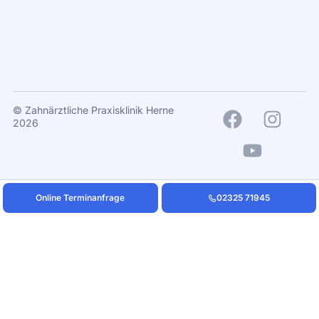
ZPK Herne - Dr.
Mintert
© Zahnärztliche Praxisklinik Herne
2026
Online Terminanfrage
02325 71945