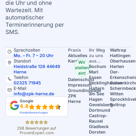
die Uhr und ohne
Wartezeit. Mit
automatischer
Terminerinnerung per
SMS.
Sprechzeiten
Praxis
Ihr Weg
Waltrop
Mo. – Fr. 7 – 20 Uhr
Aktuelles
zu uns
Hattingen
Standort
Karriere
aus…
Oberhausen
Wir
Heidstraße 126 44649
Bochum
Herten
stellen
Herne
Marl
Oer-
ein!
Telefon
Essen
Erkenschwi
Datenschutz
02325 71945
Recklinghausen
Gelsenkirch
Impressum
E-Mail
Haltern
Schermbeck
Groundingpage
info@zpk-herne.de
am See
Witten
ZPK
Hagen
Sprockhöve
Google
Herne
Gevelsberg
Bottrop
4.8
Dortmund
Kundenbewertungen
Castrop-
Rauxel
Gladbeck
298
Bewertungen auf
Dorsten
ProvenExpert.com